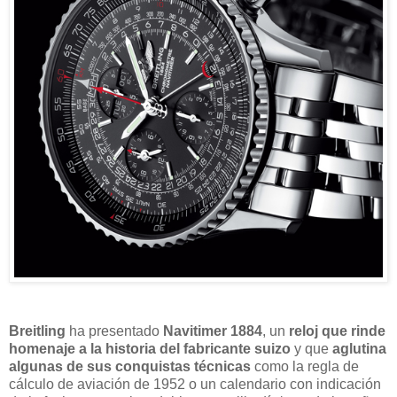
Breitling
ha presentado
Navitimer 1884
, un
reloj que rinde
homenaje a la historia del fabricante suizo
y que
aglutina
algunas de sus conquistas técnicas
como la regla de
cálculo de aviación de 1952 o un calendario con indicación