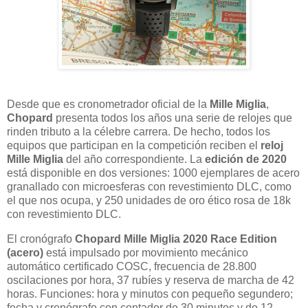
Desde que es cronometrador oficial de la
Mille Miglia
,
Chopard
presenta todos los años una serie de relojes que
rinden tributo a la célebre carrera. De hecho, todos los
equipos que participan en la competición reciben el
reloj
Mille Miglia
del año correspondiente. La
edición de 2020
está disponible en dos versiones: 1000 ejemplares de acero
granallado con microesferas con revestimiento DLC, como
el que nos ocupa, y 250 unidades de oro ético rosa de 18k
con revestimiento DLC.
El cronógrafo
Chopard Mille Miglia 2020 Race Edition
(acero)
está impulsado por movimiento mecánico
automático certificado COSC, frecuencia de 28.800
oscilaciones por hora, 37 rubíes y reserva de marcha de 42
horas. Funciones: hora y minutos con pequeño segundero;
fecha y cronógrafo con contador de 30 minutos y de 12