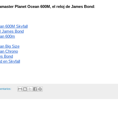
aster Planet Ocean 600M, el reloj de James Bond
:
an 600M Skyfall
M James Bond
ean 600m
an Big Size
ean Chrono
es Bond
d en Skyfall
entarios: