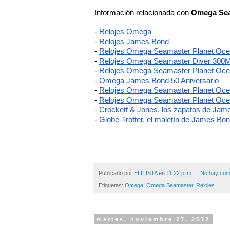
Información relacionada con 
Omega Seam
-
Relojes Omega
-
Relojes James Bond
-
Relojes Omega Seamaster Planet Oce
-
Relojes Omega Seamaster Diver 300
-
Relojes Omega Seamaster Planet Oc
-
Omega James Bond 50 Aniversario
-
Relojes Omega Seamaster Planet Oce
-
Relojes Omega Seamaster Planet Oc
-
Crockett & Jones, los zapatos de Jam
-
Globe-Trotter, el maletín de James Bon
Publicado por
ELITISTA
en
11:22 p. m.
No hay com
Etiquetas:
Omega
,
Omega Seamaster
,
Relojes
martes, noviembre 27, 2012