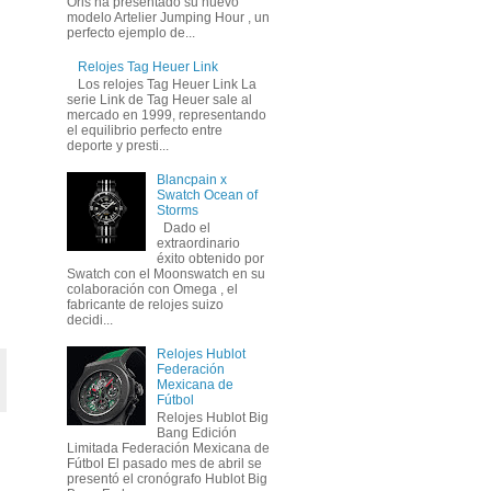
Oris ha presentado su nuevo
modelo Artelier Jumping Hour , un
perfecto ejemplo de...
Relojes Tag Heuer Link
Los relojes Tag Heuer Link La
serie Link de Tag Heuer sale al
mercado en 1999, representando
el equilibrio perfecto entre
deporte y presti...
Blancpain x
Swatch Ocean of
Storms
Dado el
extraordinario
éxito obtenido por
Swatch con el Moonswatch en su
colaboración con Omega , el
fabricante de relojes suizo
decidi...
Relojes Hublot
Federación
Mexicana de
Fútbol
Relojes Hublot Big
Bang Edición
Limitada Federación Mexicana de
Fútbol El pasado mes de abril se
presentó el cronógrafo Hublot Big