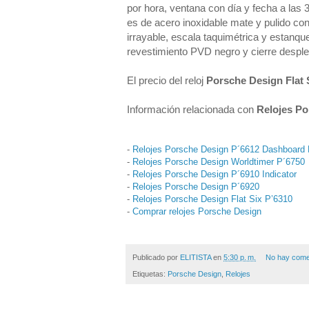
por hora, ventana con día y fecha a las
es de acero inoxidable mate y pulido con
irrayable, escala taquimétrica y estanqu
revestimiento PVD negro y cierre desple
El precio del reloj 
Porsche Design Flat 
Información relacionada con 
Relojes Po
-
Relojes Porsche Design P´6612 Dashboard
-
Relojes Porsche Design Worldtimer P´6750
-
Relojes Porsche Design P´6910 Indicator
-
Relojes Porsche Design P´6920
-
Relojes Porsche Design Flat Six P’6310
-
Comprar relojes Porsche Design
Publicado por
ELITISTA
en
5:30 p. m.
No hay come
Etiquetas:
Porsche Design
,
Relojes