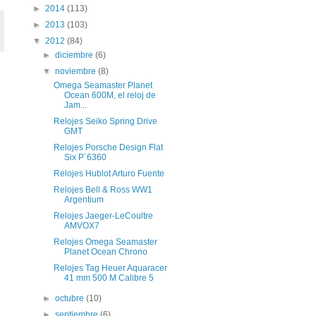
►
2014
(113)
►
2013
(103)
▼
2012
(84)
►
diciembre
(6)
▼
noviembre
(8)
Omega Seamaster Planet
Ocean 600M, el reloj de
Jam...
Relojes Seiko Spring Drive
GMT
Relojes Porsche Design Flat
Six P´6360
Relojes Hublot Arturo Fuente
Relojes Bell & Ross WW1
Argentium
Relojes Jaeger-LeCoultre
AMVOX7
Relojes Omega Seamaster
Planet Ocean Chrono
Relojes Tag Heuer Aquaracer
41 mm 500 M Calibre 5
►
octubre
(10)
►
septiembre
(6)