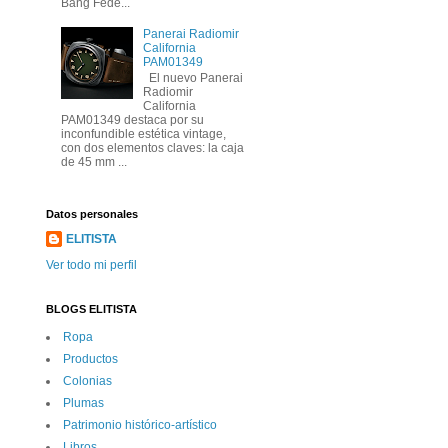
Bang Fede...
Panerai Radiomir
California
PAM01349
El nuevo Panerai
Radiomir
California
PAM01349 destaca por su
inconfundible estética vintage,
con dos elementos claves: la caja
de 45 mm ...
Datos personales
ELITISTA
Ver todo mi perfil
BLOGS ELITISTA
Ropa
Productos
Colonias
Plumas
Patrimonio histórico-artí­stico
Libros