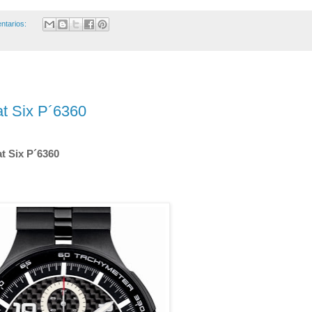
ntarios:
at Six P´6360
t Six P´6360