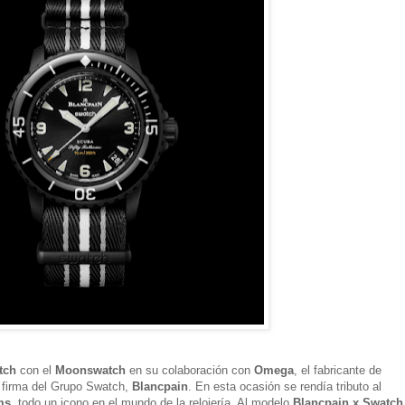
tch
con el
Moonswatch
en su colaboración con
Omega
, el fabricante de
a firma del Grupo Swatch,
Blancpain
. En esta ocasión se rendía tributo al
ms
, todo un icono en el mundo de la relojería. Al modelo
Blancpain x Swatch