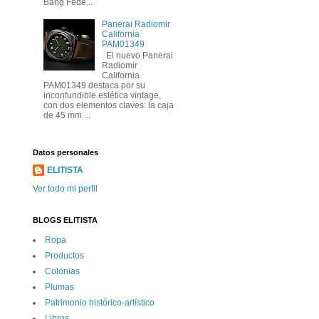
Bang Fede...
Panerai Radiomir
California
PAM01349
El nuevo Panerai
Radiomir
California
PAM01349 destaca por su
inconfundible estética vintage,
con dos elementos claves: la caja
de 45 mm ...
Datos personales
ELITISTA
Ver todo mi perfil
BLOGS ELITISTA
Ropa
Productos
Colonias
Plumas
Patrimonio histórico-artí­stico
Libros