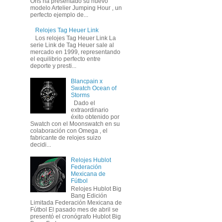
Oris ha presentado su nuevo
modelo Artelier Jumping Hour , un
perfecto ejemplo de...
Relojes Tag Heuer Link
Los relojes Tag Heuer Link La
serie Link de Tag Heuer sale al
mercado en 1999, representando
el equilibrio perfecto entre
deporte y presti...
Blancpain x
Swatch Ocean of
Storms
Dado el
extraordinario
éxito obtenido por
Swatch con el Moonswatch en su
colaboración con Omega , el
fabricante de relojes suizo
decidi...
Relojes Hublot
Federación
Mexicana de
Fútbol
Relojes Hublot Big
Bang Edición
Limitada Federación Mexicana de
Fútbol El pasado mes de abril se
presentó el cronógrafo Hublot Big