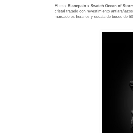
El reloj
Blancpain x Swatch Ocean of Stor
cristal tratado con revestimiento antiarañazo
marcadores horarios y escala de buceo de 60