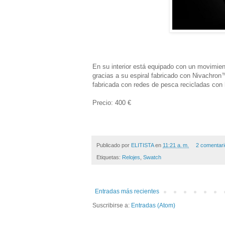
En su interior está equipado con un movimi
gracias a su espiral fabricado con Nivachro
fabricada con redes de pesca recicladas con h
Precio: 400 €
Publicado por
ELITISTA
en
11:21 a. m.
2 comentar
Etiquetas:
Relojes
,
Swatch
Entradas más recientes
Suscribirse a:
Entradas (Atom)