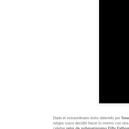
Dado el extraordinario éxito obtenido por
Swa
relojes suizo decidió hacer lo mismo con otr
célebre
reloj de submarinismo Fifty Fatho