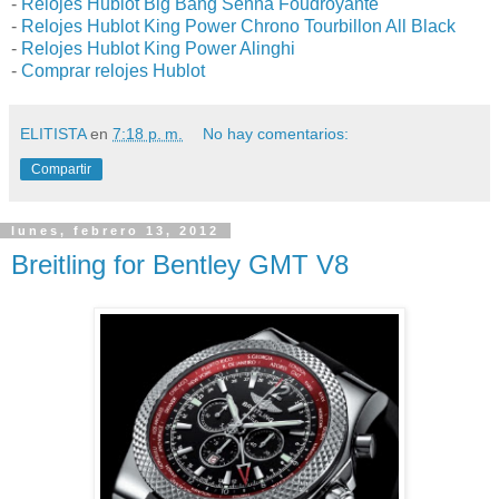
-
Relojes Hublot Big Bang Senna Foudroyante
-
Relojes Hublot King Power Chrono Tourbillon All Black
-
Relojes Hublot King Power Alinghi
-
Comprar relojes Hublot
ELITISTA
en
7:18 p. m.
No hay comentarios:
Compartir
lunes, febrero 13, 2012
Breitling for Bentley GMT V8