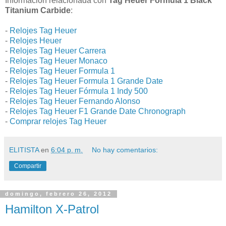
Información relacionada con
Tag Heuer Formula 1 Black
Titanium Carbide
:
-
Relojes Tag Heuer
-
Relojes Heuer
-
Relojes Tag Heuer Carrera
-
Relojes Tag Heuer Monaco
-
Relojes Tag Heuer Formula 1
-
Relojes Tag Heuer Formula 1 Grande Date
-
Relojes Tag Heuer Fórmula 1 Indy 500
-
Relojes Tag Heuer Fernando Alonso
-
Relojes Tag Heuer F1 Grande Date Chronograph
-
Comprar relojes Tag Heuer
ELITISTA
en
6:04 p. m.
No hay comentarios:
Compartir
domingo, febrero 26, 2012
Hamilton X-Patrol