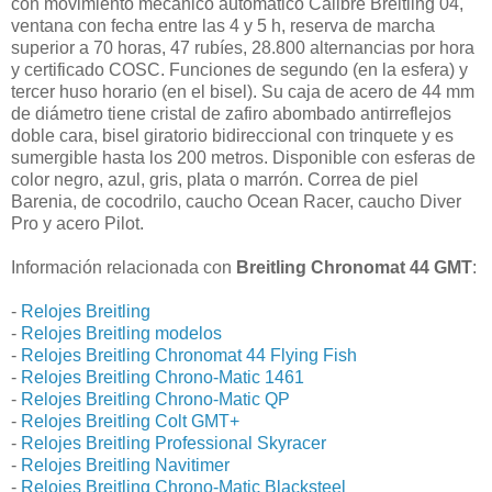
con movimiento mecánico automático Calibre Breitling 04,
ventana con fecha entre las 4 y 5 h, reserva de marcha
superior a 70 horas, 47 rubíes, 28.800 alternancias por hora
y certificado COSC. Funciones de segundo (en la esfera) y
tercer huso horario (en el bisel). Su caja de acero de 44 mm
de diámetro tiene cristal de zafiro abombado antirreflejos
doble cara, bisel giratorio bidireccional con trinquete y es
sumergible hasta los 200 metros. Disponible con esferas de
color negro, azul, gris, plata o marrón. Correa de piel
Barenia, de cocodrilo, caucho Ocean Racer, caucho Diver
Pro y acero Pilot.
Información relacionada con
Breitling Chronomat 44 GMT
:
-
Relojes Breitling
-
Relojes Breitling modelos
-
Relojes Breitling Chronomat 44 Flying Fish
-
Relojes Breitling Chrono-Matic 1461
-
Relojes Breitling Chrono-Matic QP
-
Relojes Breitling Colt GMT+
-
Relojes Breitling Professional Skyracer
-
Relojes Breitling Navitimer
-
Relojes Breitling Chrono-Matic Blacksteel