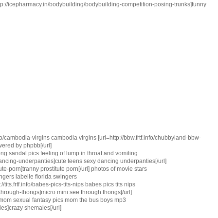
ttp://icepharmacy.in/bodybuilding/bodybuilding-competition-posing-trunks]funny
f.info/cambodia-virgins cambodia virgins [url=http://bbw.frtf.info/chubbyland-bbw-
red by phpbb[/url]
hong sandal pics feeling of lump in throat and vomiting
y-dancing-underpanties]cute teens sexy dancing underpanties[/url]
titute-porn]tranny prostitute porn[/url] photos of movie stars
wingers labelle florida swingers
tits.frtf.info/babes-pics-tits-nips babes pics tits nips
e-through-thongs]micro mini see through thongs[/url]
ics-mom sexual fantasy pics mom the bus boys mp3
ales]crazy shemales[/url]