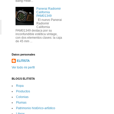
Bang Fede...
Panerai Radiomir
California
PAM01349
El nuevo Panerai
Radiomir
California
PAM01349 destaca por su
inconfundible estética vintage,
con dos elementos claves: la caja
de 45 mm ...
Datos personales
ELITISTA
Ver todo mi perfil
BLOGS ELITISTA
Ropa
Productos
Colonias
Plumas
Patrimonio histórico-artí­stico
Libros