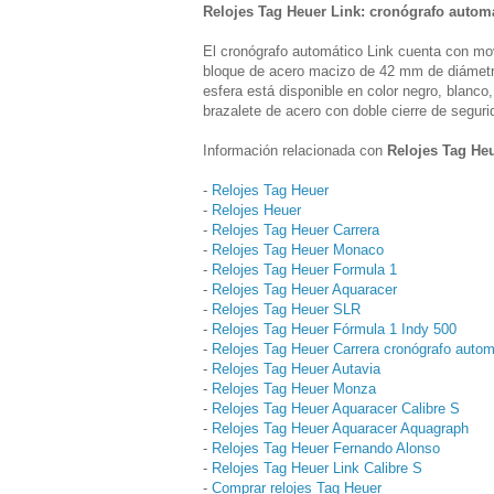
Relojes Tag Heuer Link: cronógrafo autom
El cronógrafo automático Link cuenta con mov
bloque de acero macizo de 42 mm de diámetro. 
esfera está disponible en color negro, blanco,
brazalete de acero con doble cierre de segur
Información relacionada con
Relojes Tag Heu
-
Relojes Tag Heuer
-
Relojes Heuer
-
Relojes Tag Heuer Carrera
-
Relojes Tag Heuer Monaco
-
Relojes Tag Heuer Formula 1
-
Relojes Tag Heuer Aquaracer
-
Relojes Tag Heuer SLR
-
Relojes Tag Heuer Fórmula 1 Indy 500
-
Relojes Tag Heuer Carrera cronógrafo autom
-
Relojes Tag Heuer Autavia
-
Relojes Tag Heuer Monza
-
Relojes Tag Heuer Aquaracer Calibre S
-
Relojes Tag Heuer Aquaracer Aquagraph
-
Relojes Tag Heuer Fernando Alonso
-
Relojes Tag Heuer Link Calibre S
-
Comprar relojes Tag Heuer