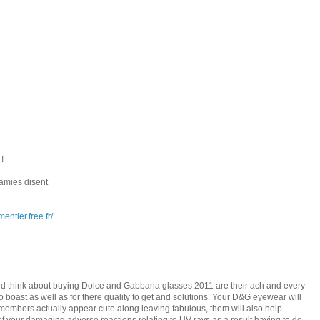
!
amies disent
mentier.free.fr/
ld think about buying Dolce and Gabbana glasses 2011 are their ach and every
o boast as well as for there quality to get and solutions. Your D&G eyewear will
y members actually appear cute along leaving fabulous, them will also help