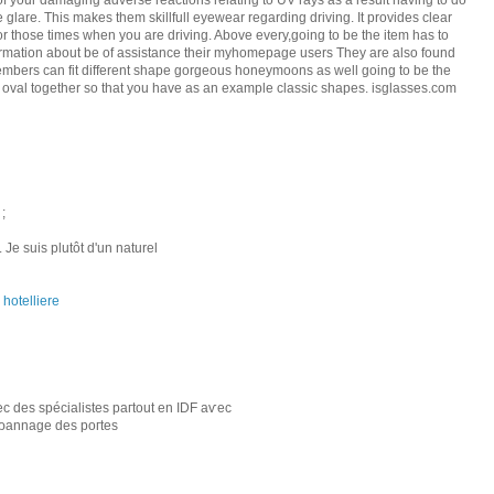
of your damaging adverse reactions relating to UV rays as a result having to do
e glare. This makes them skillfull eyewear regarding driving. It provides clear
for those times when you are driving. Above every,going to be the item has to
ormation about be of assistance their myhomepage users They are also found
embers can fit different shape gorgeous honeymoons as well going to be the
k oval together so that you have as an example classic shapes. isglasses.com
;
. Je suis plutôt d'un naturel
 hotelliere
c des ѕpécialistes pагtout en IDF aѵec
ԁéρannage dеs poгteѕ