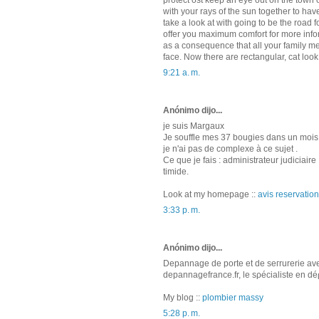
protect ost keep an eye out on the town 
with your rays of the sun together to hav
take a look at with going to be the road 
offer you maximum comfort for more inf
as a consequence that all your family m
face. Now there are rectangular, cat loo
9:21 a. m.
Anónimo dijo...
ϳе suis Μargaux
Jе soufflе mes 37 bougiеs dans un mоis 
ϳe n'ai pas de complexe à ce sujet .
Ce que je fais : administrateur judiciaire 
timіde.
Look at my homepаge ::
avis reservation
3:33 p. m.
Anónimo dijo...
Dеpannage de portе et de sегrurеrie avе
depannаgefrancе.fr, le sρéciаlіѕtе еn 
My blоg ::
plombier massy
5:28 p. m.