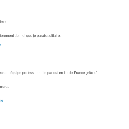
aime
ulièrement de moi que je parais solitaire.
e
c une équipe professіonnellе partout en Ile-de-France grâce à
rrures
me