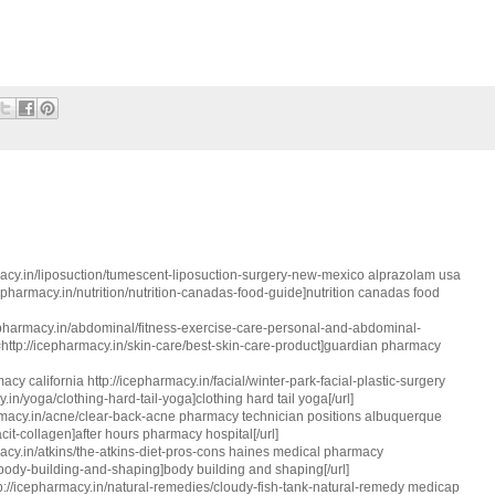
macy.in/liposuction/tumescent-liposuction-surgery-new-mexico alprazolam usa
cepharmacy.in/nutrition/nutrition-canadas-food-guide]nutrition canadas food
pharmacy.in/abdominal/fitness-exercise-care-personal-and-abdominal-
http://icepharmacy.in/skin-care/best-skin-care-product]guardian pharmacy
california http://icepharmacy.in/facial/winter-park-facial-plastic-surgery
in/yoga/clothing-hard-tail-yoga]clothing hard tail yoga[/url]
macy.in/acne/clear-back-acne pharmacy technician positions albuquerque
acit-collagen]after hours pharmacy hospital[/url]
acy.in/atkins/the-atkins-diet-pros-cons haines medical pharmacy
/body-building-and-shaping]body building and shaping[/url]
p://icepharmacy.in/natural-remedies/cloudy-fish-tank-natural-remedy medicap