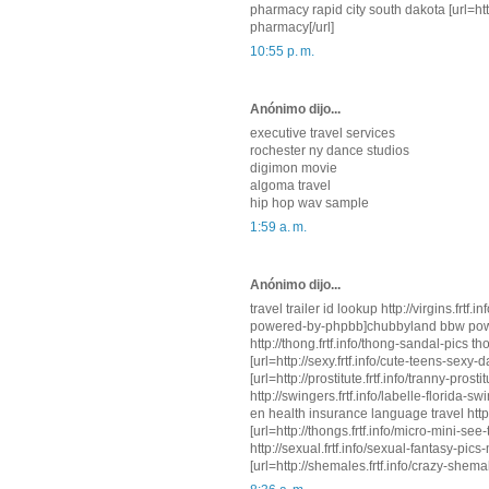
pharmacy rapid city south dakota [url=h
pharmacy[/url]
10:55 p. m.
Anónimo dijo...
executive travel services
rochester ny dance studios
digimon movie
algoma travel
hip hop wav sample
1:59 a. m.
Anónimo dijo...
travel trailer id lookup http://virgins.frt
powered-by-phpbb]chubbyland bbw powe
http://thong.frtf.info/thong-sandal-pics t
[url=http://sexy.frtf.info/cute-teens-sex
[url=http://prostitute.frtf.info/tranny-pros
http://swingers.frtf.info/labelle-florida-s
en health insurance language travel http://
[url=http://thongs.frtf.info/micro-mini-se
http://sexual.frtf.info/sexual-fantasy-p
[url=http://shemales.frtf.info/crazy-shem