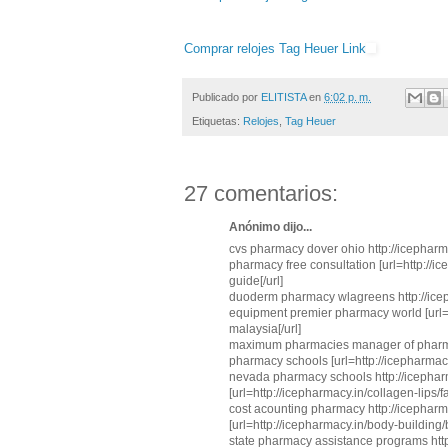
Comprar relojes Tag Heuer Link
Publicado por
ELITISTA
en
6:02 p. m.
Etiquetas:
Relojes
,
Tag Heuer
27 comentarios:
Anónimo dijo...
cvs pharmacy dover ohio http://icephar
pharmacy free consultation [url=http://i
guide[/url]
duoderm pharmacy wlagreens http://ice
equipment premier pharmacy world [url=
malaysia[/url]
maximum pharmacies manager of pharmacy 
pharmacy schools [url=http://icepharmacy.
nevada pharmacy schools http://icephar
[url=http://icepharmacy.in/collagen-lips/f
cost acounting pharmacy http://icepharm
[url=http://icepharmacy.in/body-building
state pharmacy assistance programs htt