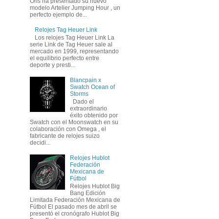
Oris ha presentado su nuevo
modelo Artelier Jumping Hour , un
perfecto ejemplo de...
Relojes Tag Heuer Link
Los relojes Tag Heuer Link La
serie Link de Tag Heuer sale al
mercado en 1999, representando
el equilibrio perfecto entre
deporte y presti...
Blancpain x
Swatch Ocean of
Storms
Dado el
extraordinario
éxito obtenido por
Swatch con el Moonswatch en su
colaboración con Omega , el
fabricante de relojes suizo
decidi...
Relojes Hublot
Federación
Mexicana de
Fútbol
Relojes Hublot Big
Bang Edición
Limitada Federación Mexicana de
Fútbol El pasado mes de abril se
presentó el cronógrafo Hublot Big