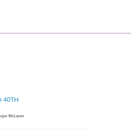
n 40TH
quipo McLaren