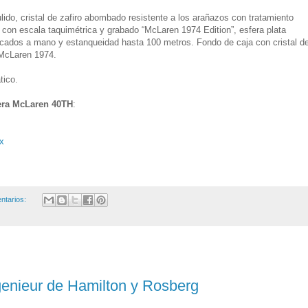
ido, cristal de zafiro abombado resistente a los arañazos con tratamiento
co con escala taquimétrica y grabado “McLaren 1974 Edition”, esfera plata
icados a mano y estanqueidad hasta 100 metros. Fondo de caja con cristal d
 McLaren 1974.
tico.
era McLaren 40TH
:
x
ntarios:
genieur de Hamilton y Rosberg