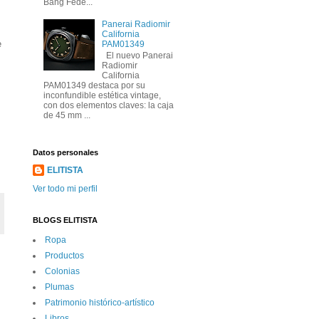
Bang Fede...
Panerai Radiomir
California
e
PAM01349
El nuevo Panerai
Radiomir
California
PAM01349 destaca por su
inconfundible estética vintage,
con dos elementos claves: la caja
de 45 mm ...
Datos personales
ELITISTA
Ver todo mi perfil
BLOGS ELITISTA
Ropa
Productos
Colonias
Plumas
Patrimonio histórico-artí­stico
Libros