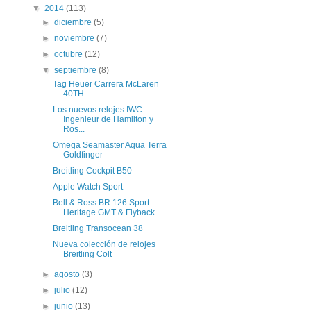
▼
2014
(113)
►
diciembre
(5)
►
noviembre
(7)
►
octubre
(12)
▼
septiembre
(8)
Tag Heuer Carrera McLaren
40TH
Los nuevos relojes IWC
Ingenieur de Hamilton y
Ros...
Omega Seamaster Aqua Terra
Goldfinger
Breitling Cockpit B50
Apple Watch Sport
Bell & Ross BR 126 Sport
Heritage GMT & Flyback
Breitling Transocean 38
Nueva colección de relojes
Breitling Colt
►
agosto
(3)
►
julio
(12)
►
junio
(13)