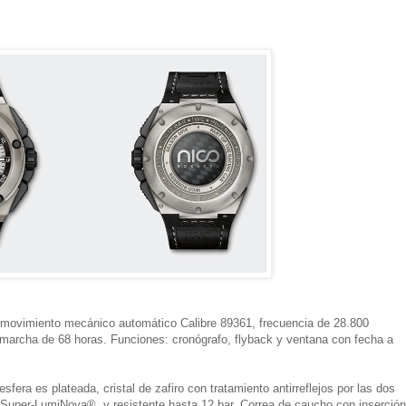
 movimiento mecánico automático Calibre 89361, frecuencia de 28.800
e marcha de 68 horas. Funciones: cronógrafo, flyback y ventana con fecha a
fera es plateada, cristal de zafiro con tratamiento antirreflejos por las dos
 Super-LumiNova®, y resistente hasta 12 bar. Correa de caucho con inserción