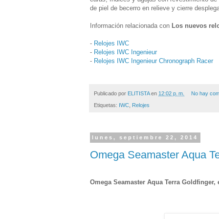
de piel de becerro en relieve y cierre desplega
Información relacionada con
Los nuevos rel
-
Relojes IWC
-
Relojes IWC Ingenieur
-
Relojes IWC Ingenieur Chronograph Racer
Publicado por
ELITISTA
en
12:02 p. m.
No hay com
Etiquetas:
IWC
,
Relojes
lunes, septiembre 22, 2014
Omega Seamaster Aqua Ter
Omega Seamaster Aqua Terra Goldfinger, 