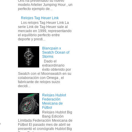
Oris ha presentado su nuevo
modelo Artelier Jumping Hour , un
perfecto ejemplo de...
Relojes Tag Heuer Link
Los relojes Tag Heuer Link La
serie Link de Tag Heuer sale al
mercado en 1999, representando
el equilibrio perfecto entre
deporte y presti...
Blancpain x
Swatch Ocean of
Storms
Dado el
extraordinario
éxito obtenido por
Swatch con el Moonswatch en su
colaboración con Omega , el
fabricante de relojes suizo
decidi...
Relojes Hublot
Federación
Mexicana de
Fútbol
Relojes Hublot Big
Bang Edición
Limitada Federación Mexicana de
e
Fútbol El pasado mes de abril se
presentó el cronógrafo Hublot Big