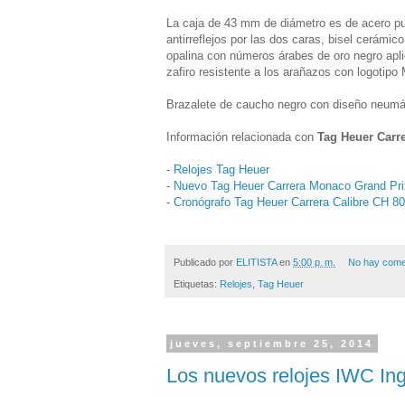
La caja de 43 mm de diámetro es de acero pul
antirreflejos por las dos caras, bisel cerámi
opalina con números árabes de oro negro apl
zafiro resistente a los arañazos con logotipo
Brazalete de caucho negro con diseño neumá
Información relacionada con
Tag Heuer Carr
-
Relojes Tag Heuer
-
Nuevo Tag Heuer Carrera Monaco Grand Pri
-
Cronógrafo Tag Heuer Carrera Calibre CH 80
Publicado por
ELITISTA
en
5:00 p. m.
No hay come
Etiquetas:
Relojes
,
Tag Heuer
jueves, septiembre 25, 2014
Los nuevos relojes IWC In