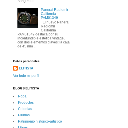
Bang Fede...
Panerai Radiomir
California
PAM01349
El nuevo Panerai
Radiomir
California
PAM01349 destaca por su
inconfundible estética vintage,
con dos elementos claves: la caja
de 45 mm ...
Datos personales
ELITISTA
Ver todo mi perfil
BLOGS ELITISTA
Ropa
Productos
Colonias
Plumas
Patrimonio histórico-artí­stico
Libros