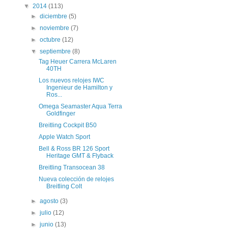
▼
2014
(113)
►
diciembre
(5)
►
noviembre
(7)
►
octubre
(12)
▼
septiembre
(8)
Tag Heuer Carrera McLaren
40TH
Los nuevos relojes IWC
Ingenieur de Hamilton y
Ros...
Omega Seamaster Aqua Terra
Goldfinger
Breitling Cockpit B50
Apple Watch Sport
Bell & Ross BR 126 Sport
Heritage GMT & Flyback
Breitling Transocean 38
Nueva colección de relojes
Breitling Colt
►
agosto
(3)
►
julio
(12)
►
junio
(13)