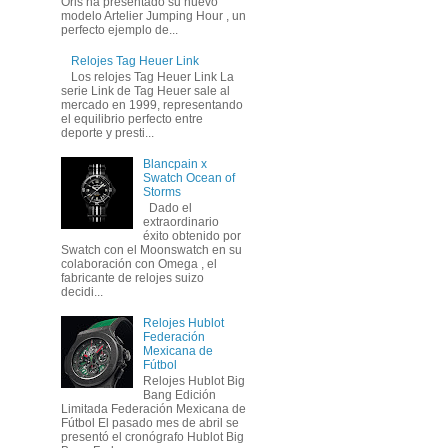
Oris ha presentado su nuevo
modelo Artelier Jumping Hour , un
perfecto ejemplo de...
Relojes Tag Heuer Link
Los relojes Tag Heuer Link La
serie Link de Tag Heuer sale al
mercado en 1999, representando
el equilibrio perfecto entre
deporte y presti...
Blancpain x
Swatch Ocean of
Storms
Dado el
extraordinario
éxito obtenido por
Swatch con el Moonswatch en su
colaboración con Omega , el
fabricante de relojes suizo
decidi...
Relojes Hublot
Federación
Mexicana de
Fútbol
Relojes Hublot Big
Bang Edición
Limitada Federación Mexicana de
Fútbol El pasado mes de abril se
presentó el cronógrafo Hublot Big