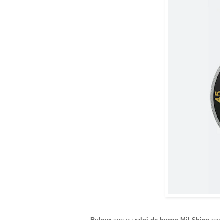
Bulova
con su
reloj de buceo Mil-Ships
res