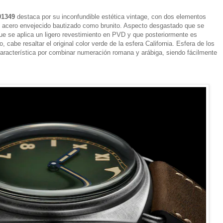
01349
destaca por su inconfundible estética vintage, con dos elementos
 acero envejecido bautizado como brunito. Aspecto desgastado que se
 que se aplica un ligero revestimiento en PVD y que posteriormente es
cabe resaltar el original color verde de la esfera California. Esfera de los
característica por combinar numeración romana y arábiga, siendo fácilmente