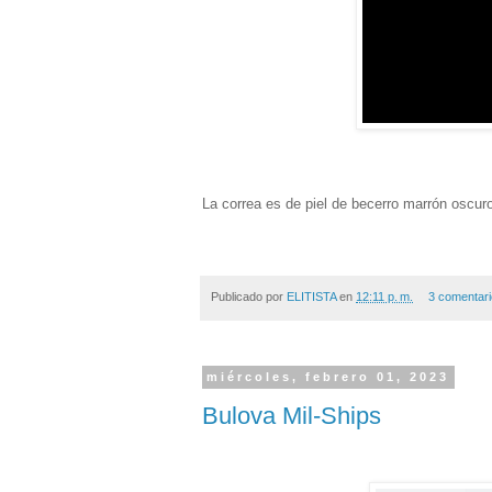
La correa es de piel de becerro marrón oscur
Publicado por
ELITISTA
en
12:11 p. m.
3 comentar
miércoles, febrero 01, 2023
Bulova Mil-Ships