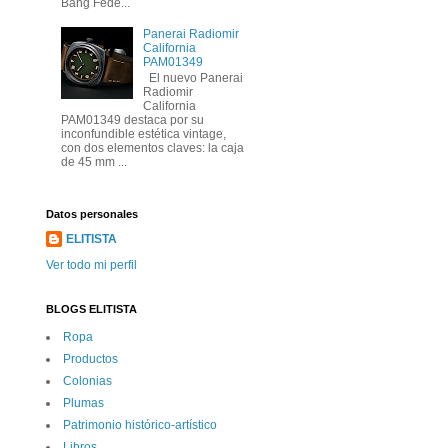
Bang Fede...
Panerai Radiomir
California
PAM01349
El nuevo Panerai
Radiomir
California
PAM01349 destaca por su
inconfundible estética vintage,
con dos elementos claves: la caja
de 45 mm ...
Datos personales
ELITISTA
Ver todo mi perfil
BLOGS ELITISTA
Ropa
Productos
Colonias
Plumas
Patrimonio histórico-artí­stico
Libros