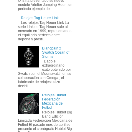
Oris ha presentado su nuevo
modelo Artelier Jumping Hour , un
perfecto ejemplo de...
Relojes Tag Heuer Link
Los relojes Tag Heuer Link La
serie Link de Tag Heuer sale al
mercado en 1999, representando
el equilibrio perfecto entre
deporte y presti...
Blancpain x
Swatch Ocean of
Storms
Dado el
extraordinario
éxito obtenido por
Swatch con el Moonswatch en su
colaboración con Omega , el
fabricante de relojes suizo
decidi...
Relojes Hublot
Federación
Mexicana de
Fútbol
Relojes Hublot Big
Bang Edición
Limitada Federación Mexicana de
Fútbol El pasado mes de abril se
presentó el cronógrafo Hublot Big