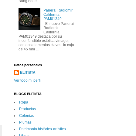
Bang Fede...
Panerai Radiomir
California
PAM01349
El nuevo Panerai
Radiomir
California
PAM01349 destaca por su
inconfundible estética vintage,
con dos elementos claves: la caja
de 45 mm ...
Datos personales
ELITISTA
Ver todo mi perfil
BLOGS ELITISTA
Ropa
Productos
Colonias
Plumas
Patrimonio histórico-artí­stico
Libros