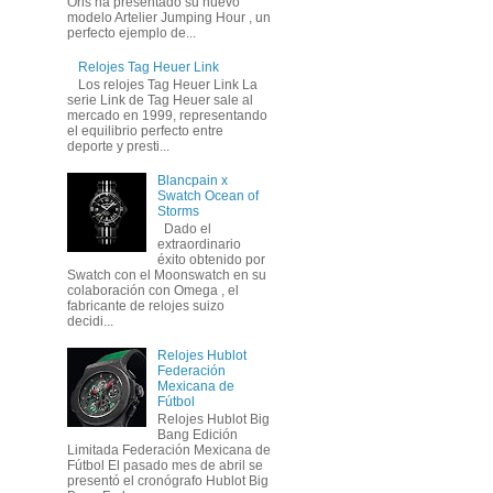
Oris ha presentado su nuevo
modelo Artelier Jumping Hour , un
perfecto ejemplo de...
Relojes Tag Heuer Link
Los relojes Tag Heuer Link La
serie Link de Tag Heuer sale al
mercado en 1999, representando
el equilibrio perfecto entre
deporte y presti...
Blancpain x
Swatch Ocean of
Storms
Dado el
extraordinario
éxito obtenido por
Swatch con el Moonswatch en su
colaboración con Omega , el
fabricante de relojes suizo
decidi...
Relojes Hublot
Federación
Mexicana de
Fútbol
Relojes Hublot Big
Bang Edición
Limitada Federación Mexicana de
Fútbol El pasado mes de abril se
presentó el cronógrafo Hublot Big