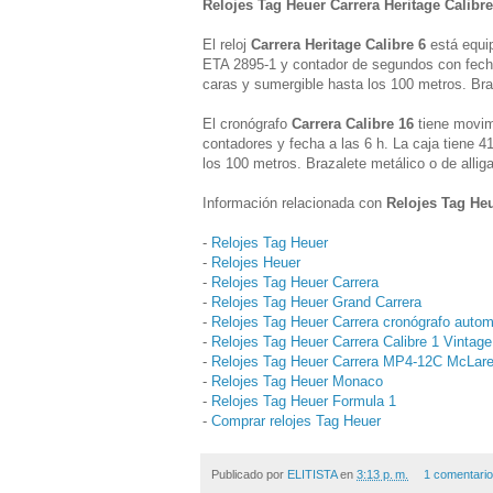
Relojes Tag Heuer Carrera Heritage Calibre 
El reloj
Carrera Heritage Calibre 6
está equi
ETA 2895-1 y contador de segundos con fecha 
caras y sumergible hasta los 100 metros. Braz
El cronógrafo
Carrera Calibre 16
tiene movim
contadores y fecha a las 6 h. La caja tiene 4
los 100 metros. Brazalete metálico o de alliga
Información relacionada con
Relojes Tag Heu
-
Relojes Tag Heuer
-
Relojes Heuer
-
Relojes Tag Heuer Carrera
-
Relojes Tag Heuer Grand Carrera
-
Relojes Tag Heuer Carrera cronógrafo autom
-
Relojes Tag Heuer Carrera Calibre 1 Vintag
-
Relojes Tag Heuer Carrera MP4-12C McLar
-
Relojes Tag Heuer Monaco
-
Relojes Tag Heuer Formula 1
-
Comprar relojes Tag Heuer
Publicado por
ELITISTA
en
3:13 p. m.
1 comentari