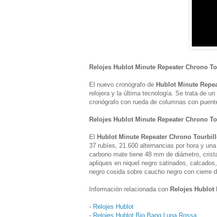
Relojes Hublot Minute Repeater Chrono T
El nuevo cronógrafo de
Hublot Minute Repea
relojera y la última tecnología. Se trata de un
cronógrafo con rueda de columnas con puente
Relojes Hublot Minute Repeater Chrono Tou
El
Hublot Minute Repeater Chrono Tourbil
37 rubíes, 21.600 alternancias por hora y un
carbono mate tiene 48 mm de diámetro, cristal
apliques en niquel negro satinados, calcados
negro cosida sobre caucho negro con cierre 
Información relacionada con
Relojes Hublot
-
Relojes Hublot
-
Relojes Hublot Big Bang Luna Rossa