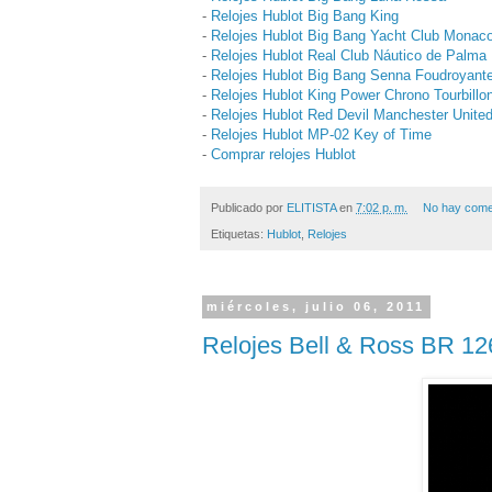
-
Relojes Hublot Big Bang King
-
Relojes Hublot Big Bang Yacht Club Monac
-
Relojes Hublot Real Club Náutico de Palma
-
Relojes Hublot Big Bang Senna Foudroyant
-
Relojes Hublot King Power Chrono Tourbillon
-
Relojes Hublot Red Devil Manchester Unite
-
Relojes Hublot MP-02 Key of Time
-
Comprar relojes Hublot
Publicado por
ELITISTA
en
7:02 p. m.
No hay come
Etiquetas:
Hublot
,
Relojes
miércoles, julio 06, 2011
Relojes Bell & Ross BR 12