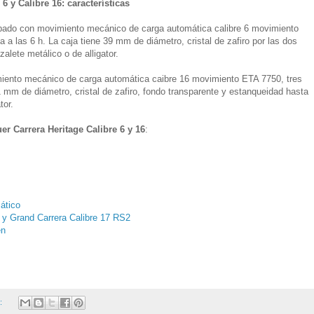
6 y Calibre 16: características
pado con movimiento mecánico de carga automática calibre 6 movimiento
a las 6 h. La caja tiene 39 mm de diámetro, cristal de zafiro por las dos
alete metálico o de alligator.
iento mecánico de carga automática caibre 16 movimiento ETA 7750, tres
1 mm de diámetro, cristal de zafiro, fondo transparente y estanqueidad hasta
tor.
er Carrera Heritage Calibre 6 y 16
:
ático
e y Grand Carrera Calibre 17 RS2
en
o: