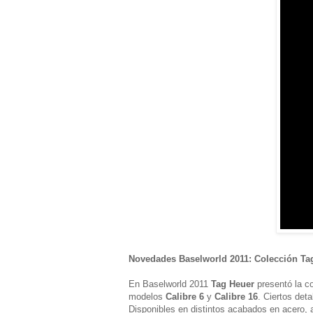
Novedades Baselworld 2011: Colección Tag
En Baselworld 2011
Tag Heuer
presentó la co
modelos
Calibre 6
y
Calibre 16
. Ciertos det
Disponibles en distintos acabados en acero, a