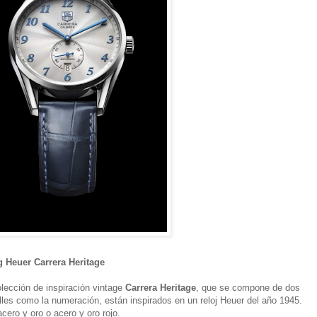
 Heuer Carrera Heritage
lección de inspiración vintage
Carrera Heritage
, que se compone de dos
alles como la numeración, están inspirados en un reloj Heuer del año 1945.
cero y oro o acero y oro rojo.