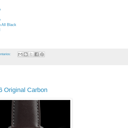
o
e
 All Black
d
ntarios:
6 Original Carbon