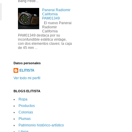
Bang Fede...
Panerai Radiomir
California
PAM01349
El nuevo Panerai
Radiomir
California
PAM01349 destaca por su
inconfundible estética vintage,
con dos elementos claves: la caja
de 45 mm ...
Datos personales
ELITISTA
Ver todo mi perfil
BLOGS ELITISTA
Ropa
Productos
Colonias
Plumas
Patrimonio histórico-artí­stico
Libros