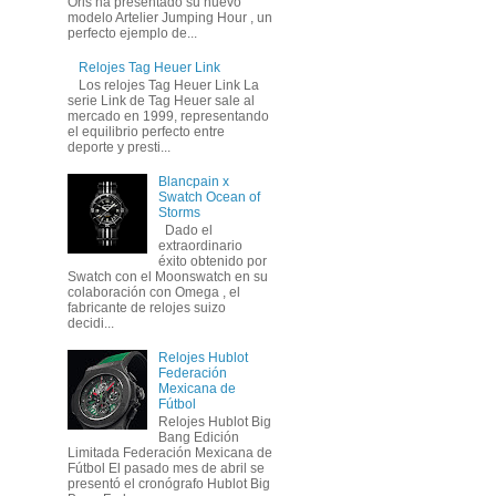
Oris ha presentado su nuevo
modelo Artelier Jumping Hour , un
perfecto ejemplo de...
Relojes Tag Heuer Link
Los relojes Tag Heuer Link La
serie Link de Tag Heuer sale al
mercado en 1999, representando
el equilibrio perfecto entre
deporte y presti...
Blancpain x
Swatch Ocean of
Storms
Dado el
extraordinario
éxito obtenido por
Swatch con el Moonswatch en su
colaboración con Omega , el
fabricante de relojes suizo
decidi...
Relojes Hublot
Federación
Mexicana de
Fútbol
Relojes Hublot Big
Bang Edición
Limitada Federación Mexicana de
Fútbol El pasado mes de abril se
presentó el cronógrafo Hublot Big