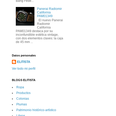
Bang Fede...
Panerai Radiomir
California
PAM01349
El nuevo Panerai
Radiomir
California
PAM01349 destaca por su
inconfundible estética vintage,
con dos elementos claves: la caja
de 45 mm ...
Datos personales
ELITISTA
Ver todo mi perfil
BLOGS ELITISTA
Ropa
Productos
Colonias
Plumas
Patrimonio histórico-artí­stico
Libros