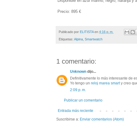
Disponible en azul marino, negro, naranja y a
Precio: 895 €
Publicado por
ELITISTA
en
4:16 p. m.
Etiquetas:
Alpina
,
Smartwatch
1 comentario:
Unknown
dijo...
Definitivamente lo más interesante de es
Yo tengo un
reloj marea smart
y creo que
2:09 p. m.
Publicar un comentario
Entrada más reciente
Suscribirse a:
Enviar comentarios (Atom)