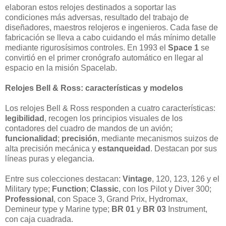
elaboran estos relojes destinados a soportar las
condiciones más adversas, resultado del trabajo de
diseñadores, maestros relojeros e ingenieros. Cada fase de
fabricación se lleva a cabo cuidando el más mínimo detalle
mediante rigurosísimos controles. En 1993 el
Space 1
se
convirtió en el primer cronógrafo automático en llegar al
espacio en la misión Spacelab.
Relojes Bell & Ross: características y modelos
Los relojes Bell & Ross responden a cuatro características:
legibilidad
, recogen los principios visuales de los
contadores del cuadro de mandos de un avión;
funcionalidad
;
precisión
, mediante mecanismos suizos de
alta precisión mecánica y
estanqueidad
. Destacan por sus
líneas puras y elegancia.
Entre sus colecciones destacan:
Vintage
, 120, 123, 126 y el
Military type;
Function
;
Classic
, con los Pilot y Diver 300;
Professional
, con Space 3, Grand Prix, Hydromax,
Demineur type y Marine type;
BR 01
y
BR 03
Instrument,
con caja cuadrada.