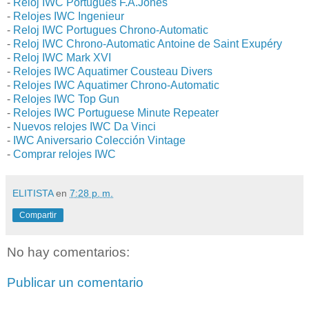
-
Reloj IWC Portugués F.A.Jones
-
Relojes IWC Ingenieur
-
Reloj IWC Portugues Chrono-Automatic
-
Reloj IWC Chrono-Automatic Antoine de Saint Exupéry
-
Reloj IWC Mark XVI
-
Relojes IWC Aquatimer Cousteau Divers
-
Relojes IWC Aquatimer Chrono-Automatic
-
Relojes IWC Top Gun
-
Relojes IWC Portuguese Minute Repeater
-
Nuevos relojes IWC Da Vinci
-
IWC Aniversario Colección Vintage
-
Comprar relojes IWC
ELITISTA
en
7:28 p. m.
Compartir
No hay comentarios:
Publicar un comentario