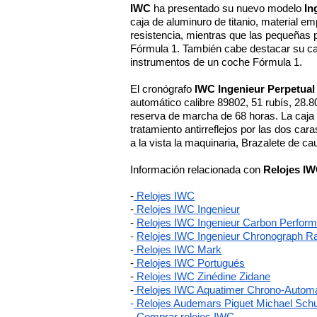
IWC
 ha presentado su nuevo modelo 
In
caja de aluminuro de titanio, material e
resistencia, mientras que las pequeñas 
Fórmula 1. También cabe destacar su cale
instrumentos de un coche Fórmula 1. 
El cronógrafo 
IWC Ingenieur Perpetual 
automático calibre 89802, 51 rubís, 28.80
reserva de marcha de 68 horas. La caja d
tratamiento antirreflejos por las dos car
a la vista la maquinaria, Brazalete de cauc
Información relacionada con 
Relojes IW
-
 Relojes IWC
-
 Relojes IWC Ingenieur
- 
Relojes IWC Ingenieur Carbon Perfor
-
Relojes IWC Ingenieur Chronograph R
-
 Relojes IWC Mark
-
 Relojes IWC Portugués
-
 Relojes IWC Zinédine Zidane
-
 Relojes IWC Aquatimer Chrono-Automa
-
 Relojes Audemars Piguet Michael Sc
-
 Comprar relojes IWC