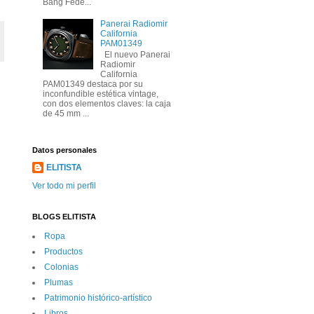
Bang Fede...
Panerai Radiomir
California
PAM01349
El nuevo Panerai
Radiomir
California
PAM01349 destaca por su
inconfundible estética vintage,
con dos elementos claves: la caja
de 45 mm ...
Datos personales
ELITISTA
Ver todo mi perfil
BLOGS ELITISTA
Ropa
Productos
Colonias
Plumas
Patrimonio histórico-artí­stico
Libros