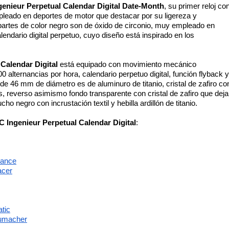
genieur Perpetual Calendar Digital Date-Month
, su primer reloj con
mpleado en deportes de motor que destacar por su ligereza y 
partes de color negro son de óxido de circonio, muy empleado en 
ndario digital perpetuo, cuyo diseño está inspirado en los 
Calendar Digital
 está equipado con movimiento mecánico 
0 alternancias por hora, calendario perpetuo digital, función flyback y 
e 46 mm de diámetro es de aluminuro de titanio, cristal de zafiro con
as, reverso asimismo fondo transparente con cristal de zafiro que deja 
ho negro con incrustación textil y hebilla ardillón de titanio. 
C Ingenieur Perpetual Calendar Digital
:
mance
acer
tic
humacher